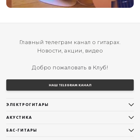
Главный телеграм канал о гитарах.
Новости, акции, видео
Добро пожаловать в Клуб!
НАШ TELEGRAM КАНАЛ
ЭЛЕКТРОГИТАРЫ
Все электрогитары
АКУСТИКА
Stratocaster
Все акустические гитары
Telecaster
БАС-ГИТАРЫ
Дредноуты
Les Paul
Все бас-гитары