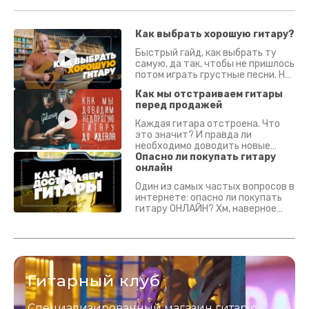
Как выбрать хорошую гитару?
Быстрый гайд, как выбрать ту
самую, да так, чтобы не пришлось
потом играть грустные песни. На
что смотреть? Что проверять?
Как мы отстраиваем гитары
перед продажей
Каждая гитара отстроена. Что
это значит? И правда ли
необходимо доводить новые
гитары? Если кратко - да.
Опасно ли покупать гитару
Подробно - в видео :)
онлайн
Один из самых частых вопросов в
интернете: опасно ли покупать
гитару ОНЛАЙН? Хм, наверное
да? Но не для вас :) Каждый
инструмент надежно упакован и
застрахован. Случись что -
отправим новый.
Гитарный клуб
Специализированный магазин гитар с