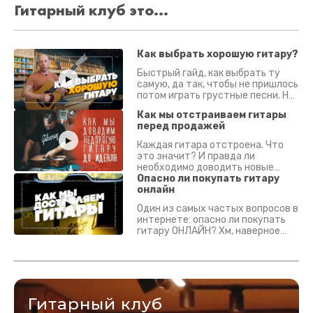
Гитарный клуб это...
Как выбрать хорошую гитару?
Быстрый гайд, как выбрать ту
самую, да так, чтобы не пришлось
потом играть грустные песни. На
что смотреть? Что проверять?
Как мы отстраиваем гитары
перед продажей
Каждая гитара отстроена. Что
это значит? И правда ли
необходимо доводить новые
гитары? Если кратко - да.
Опасно ли покупать гитару
Подробно - в видео :)
онлайн
Один из самых частых вопросов в
интернете: опасно ли покупать
гитару ОНЛАЙН? Хм, наверное
да? Но не для вас :) Каждый
инструмент надежно упакован и
застрахован. Случись что -
отправим новый.
Гитарный клуб