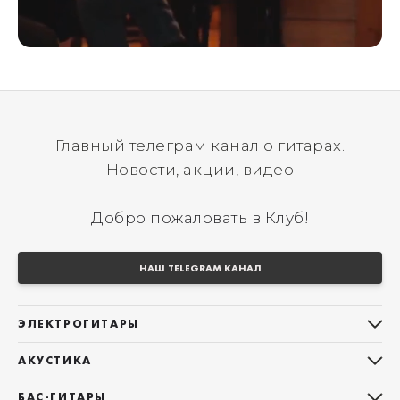
Главный телеграм канал о гитарах.
Новости, акции, видео
Добро пожаловать в Клуб!
НАШ TELEGRAM КАНАЛ
ЭЛЕКТРОГИТАРЫ
Все электрогитары
АКУСТИКА
Stratocaster
Все акустические гитары
Telecaster
БАС-ГИТАРЫ