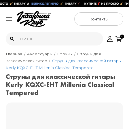
Контакты
0
Главная
Аксессуары
Струны
Струны для
Интернет-магазин
классических гитар
Струны для классической гитары
+7 (925) 125-54-44
Kerly KQXC-EHT Millenia Classical Tempered
Москва
Струны для классической гитары
+7 (925) 176-55-65
Kerly KQXC-EHT Millenia Classical
Санкт-Петербург
ул. Большая Новодмитровская 36с15,
"ФЛАКОН"
Tempered
+7 (929) 179-15-49
ул. Гороховая 49Б, "SENO"
Мастерские
Москва
+7 (925) 879-85-35
Санкт-Петербург
+7 (999) 213-51-93