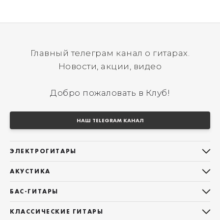
Главный телеграм канал о гитарах.
Новости, акции, видео
Добро пожаловать в Клуб!
НАШ TELEGRAM КАНАЛ
ЭЛЕКТРОГИТАРЫ
Все электрогитары
АКУСТИКА
Stratocaster
Все акустические гитары
Telecaster
БАС-ГИТАРЫ
Дредноуты
Les Paul
Все бас-гитары
Фолки (ОМ, 000, 00)
КЛАССИЧЕСКИЕ ГИТАРЫ
Оригинальная
Jazz Bass