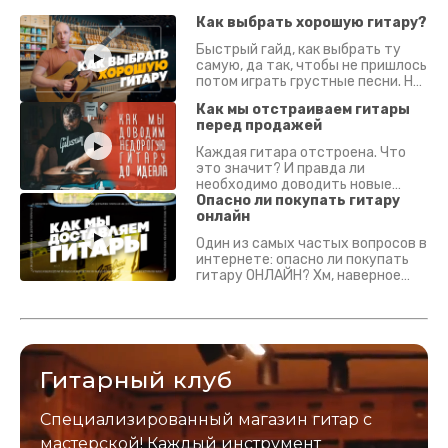
Как выбрать хорошую гитару?
Быстрый гайд, как выбрать ту
самую, да так, чтобы не пришлось
потом играть грустные песни. На
что смотреть? Что проверять?
Как мы отстраиваем гитары
перед продажей
Каждая гитара отстроена. Что
это значит? И правда ли
необходимо доводить новые
гитары? Если кратко - да.
Опасно ли покупать гитару
Подробно - в видео :)
онлайн
Один из самых частых вопросов в
интернете: опасно ли покупать
гитару ОНЛАЙН? Хм, наверное
да? Но не для вас :) Каждый
инструмент надежно упакован и
застрахован. Случись что -
отправим новый.
Гитарный клуб
Специализированный магазин гитар с
мастерской! Каждый инструмент