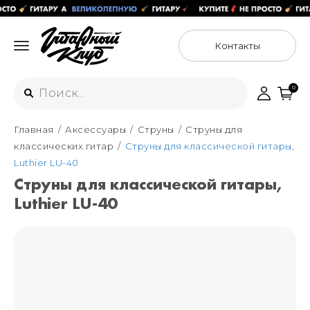
Контакты
0
Главная
Аксессуары
Струны
Струны для
Интернет-магазин
классических гитар
Струны для классической гитары,
+7 (925) 125-54-44
Luthier LU-40
Москва
Струны для классической гитары,
+7 (925) 176-55-65
Luthier LU-40
Санкт-Петербург
ул. Большая Новодмитровская 36с15,
"ФЛАКОН"
+7 (929) 179-15-49
ул. Гороховая 49Б, "SENO"
Мастерские
Москва
+7 (925) 879-85-35
Санкт-Петербург
+7 (999) 213-51-93