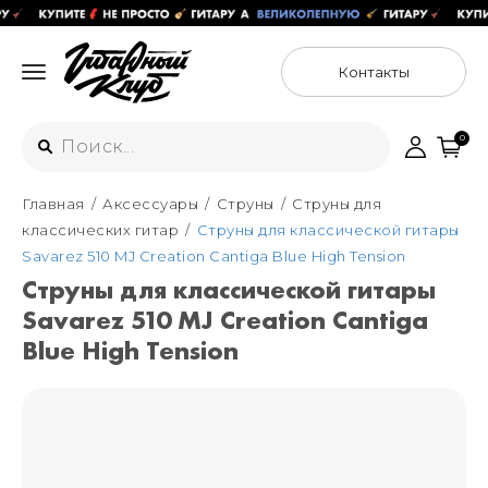
Контакты
0
Главная
Аксессуары
Струны
Струны для
Интернет-магазин
классических гитар
Струны для классической гитары
+7 (925) 125-54-44
Savarez 510 MJ Creation Cantiga Blue High Tension
Москва
Струны для классической гитары
+7 (925) 176-55-65
Savarez 510 MJ Creation Cantiga
Санкт-Петербург
ул. Большая Новодмитровская 36с15,
"ФЛАКОН"
Blue High Tension
+7 (929) 179-15-49
ул. Гороховая 49Б, "SENO"
Мастерские
Москва
+7 (925) 879-85-35
Санкт-Петербург
+7 (999) 213-51-93