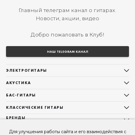
Главный телеграм канал о гитарах.
Новости, акции, видео
Добро пожаловать в Клуб!
НАШ TELEGRAM КАНАЛ
ЭЛЕКТРОГИТАРЫ
Все электрогитары
АКУСТИКА
Stratocaster
Все акустические гитары
Telecaster
БАС-ГИТАРЫ
Дредноуты
Les Paul
Все бас-гитары
Фолки (ОМ, 000, 00)
КЛАССИЧЕСКИЕ ГИТАРЫ
Оригинальная
Jazz Bass
Гранд Аудиториум
Все классические гитары
БРЕНДЫ
Superstrat
Precision Bass
Maton
Тревел, Компактный корпус
3/4
О НАС
Б/У, уцененные гитары
Оригинальная форма
Для улучшения работы сайта и его взаимодействия с
Sigma Guitars
Б/У, уцененные гитары
Б/У, уцененные гитары