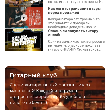
потом играть грустные песни. На
что смотреть? Что проверять?
Как мы отстраиваем гитары
перед продажей
Каждая гитара отстроена. Что
это значит? И правда ли
необходимо доводить новые
гитары? Если кратко - да.
Опасно ли покупать гитару
Подробно - в видео :)
онлайн
Один из самых частых вопросов в
интернете: опасно ли покупать
гитару ОНЛАЙН? Хм, наверное
да? Но не для вас :) Каждый
инструмент надежно упакован и
застрахован. Случись что -
отправим новый.
Гитарный клуб
Специализированный магазин гитар с
мастерской! Каждый инструмент
отстроен мастером, играть удобно и
ничего не болит :)