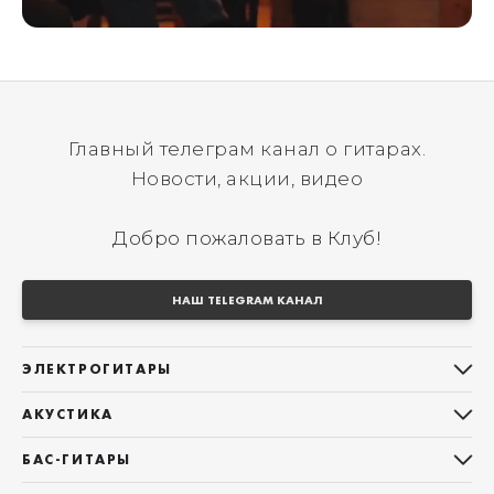
Главный телеграм канал о гитарах.
Новости, акции, видео
Добро пожаловать в Клуб!
НАШ TELEGRAM КАНАЛ
ЭЛЕКТРОГИТАРЫ
Все электрогитары
АКУСТИКА
Stratocaster
Все акустические гитары
Telecaster
БАС-ГИТАРЫ
Дредноуты
Les Paul
Все бас-гитары