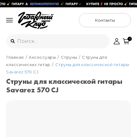
Контакты
0
Главная
Аксессуары
Струны
Струны для
Интернет-магазин
классических гитар
Струны для классической гитары
+7 (925) 125-54-44
Savarez 570 CJ
Москва
Струны для классической гитары
+7 (925) 176-55-65
Savarez 570 CJ
Санкт-Петербург
ул. Большая Новодмитровская 36с15,
"ФЛАКОН"
+7 (929) 179-15-49
ул. Гороховая 49Б, "SENO"
Мастерские
Москва
+7 (925) 879-85-35
Санкт-Петербург
+7 (999) 213-51-93