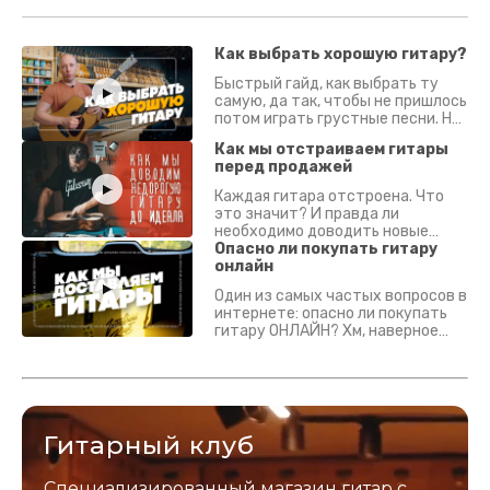
Как выбрать хорошую гитару?
Быстрый гайд, как выбрать ту
самую, да так, чтобы не пришлось
потом играть грустные песни. На
что смотреть? Что проверять?
Как мы отстраиваем гитары
перед продажей
Каждая гитара отстроена. Что
это значит? И правда ли
необходимо доводить новые
гитары? Если кратко - да.
Опасно ли покупать гитару
Подробно - в видео :)
онлайн
Один из самых частых вопросов в
интернете: опасно ли покупать
гитару ОНЛАЙН? Хм, наверное
да? Но не для вас :) Каждый
инструмент надежно упакован и
застрахован. Случись что -
отправим новый.
Гитарный клуб
Специализированный магазин гитар с