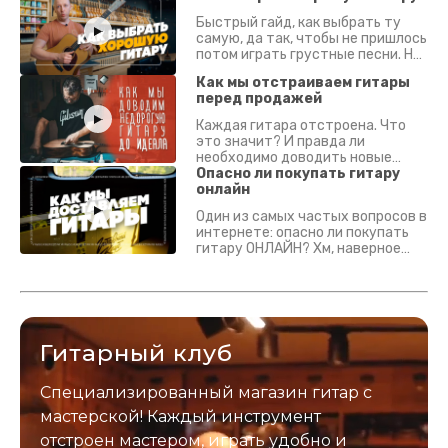
Быстрый гайд, как выбрать ту
самую, да так, чтобы не пришлось
потом играть грустные песни. На
что смотреть? Что проверять?
Как мы отстраиваем гитары
перед продажей
Каждая гитара отстроена. Что
это значит? И правда ли
необходимо доводить новые
гитары? Если кратко - да.
Опасно ли покупать гитару
Подробно - в видео :)
онлайн
Один из самых частых вопросов в
интернете: опасно ли покупать
гитару ОНЛАЙН? Хм, наверное
да? Но не для вас :) Каждый
инструмент надежно упакован и
застрахован. Случись что -
отправим новый.
Гитарный клуб
Специализированный магазин гитар с
мастерской! Каждый инструмент
отстроен мастером, играть удобно и