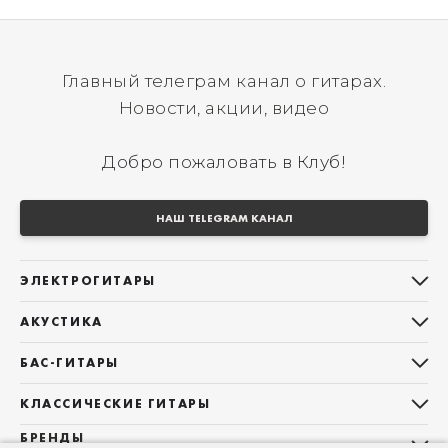
Главный телеграм канал о гитарах.
Новости, акции, видео
Добро пожаловать в Клуб!
НАШ TELEGRAM КАНАЛ
ЭЛЕКТРОГИТАРЫ
Все электрогитары
АКУСТИКА
Stratocaster
Все акустические гитары
Telecaster
БАС-ГИТАРЫ
Дредноуты
Les Paul
Все бас-гитары
Фолки (ОМ, 000, 00)
КЛАССИЧЕСКИЕ ГИТАРЫ
Оригинальная
Jazz Bass
Гранд Аудиториум
Все классические гитары
БРЕНДЫ
Superstrat
Precision Bass