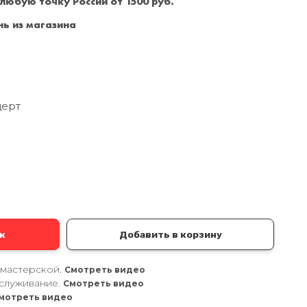
 любую точку России от 1500 руб.
Санкт-Петербург
+7 (999) 213-51-93
ь из магазина
церт
а
к
Добавить в корзину
 мастерской.
Смотреть видео
служивание.
Смотреть видео
мотреть видео