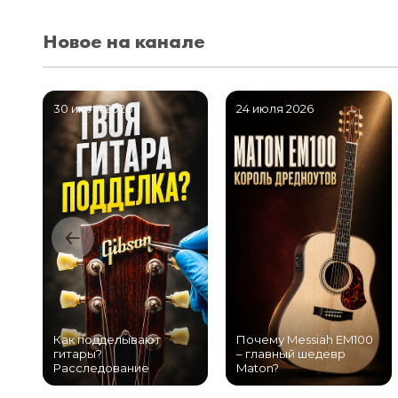
Новое на канале
30 июля 2026
24 июля 2026
Как подделывают
Почему Messiah EM100
гитары?
– главный шедевр
Расследование
Maton?