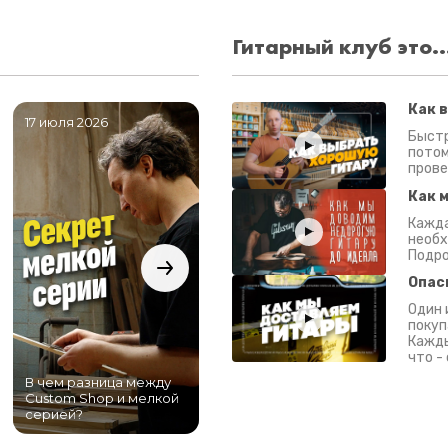
Гитарный клуб это..
Как 
17 июля 2026
06 июля 2026
0
Быстр
потом
прове
Как 
Кажда
необх
Подро
Опас
Один 
покуп
Кажды
что -
В чем разница между
Самый большой
Custom Shop и мелкой
магазин гитар в
серией?
Питере!
К