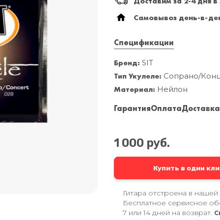
Доставим за 2-4 дня в
Самовывоз день-в-ден
Спецификации
Бренд:
SIT
Тип Укулеле:
Сопрано/Кон
Материал:
Нейлон
Гарантия
Оплата
Доставк
1 000 руб.
Купить в один кли
Гитара отстроена в нашей
Бесплатное сервисное об
7 или 14 дней на возврат.
С