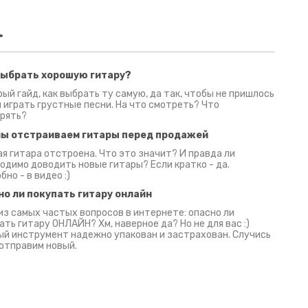
.
выбрать хорошую гитару?
2 июня 2026
30 июня 2026
09 июн
ый гайд, как выбрать ту самую, да так, чтобы не пришлось
 играть грустные песни. На что смотреть? Что
рять?
мы отстраиваем гитары перед продажей
я гитара отстроена. Что это значит? И правда ли
одимо доводить новые гитары? Если кратко - да.
бно - в видео :)
но ли покупать гитару онлайн
из самых частых вопросов в интернете: опасно ли
ать гитару ОНЛАЙН? Хм, наверное да? Но не для вас :)
й инструмент надежно упакован и застрахован. Случись
 отправим новый.
Русски
испанс
эмп для басистов!
Конкурс про Кино!
Обзор