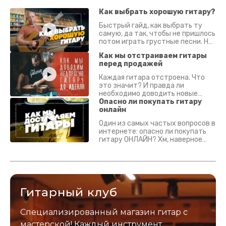
Как выбрать хорошую гитару?
Быстрый гайд, как выбрать ту
самую, да так, чтобы не пришлось
потом играть грустные песни. На
что смотреть? Что проверять?
Как мы отстраиваем гитары
перед продажей
Каждая гитара отстроена. Что
это значит? И правда ли
необходимо доводить новые
гитары? Если кратко - да.
Опасно ли покупать гитару
Подробно - в видео :)
онлайн
Один из самых частых вопросов в
интернете: опасно ли покупать
гитару ОНЛАЙН? Хм, наверное
да? Но не для вас :) Каждый
инструмент надежно упакован и
застрахован. Случись что -
отправим новый.
Гитарный клуб
Специализированный магазин гитар с
мастерской! Каждый инструмент