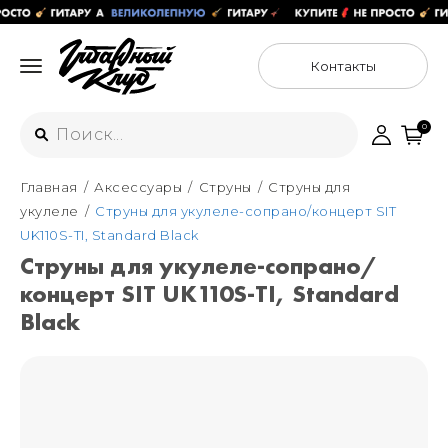
Контакты
0
Главная
Аксессуары
Струны
Струны для
Интернет-магазин
укулеле
Струны для укулеле-сопрано/концерт SIT
+7 (925) 125-54-44
UK110S-TI, Standard Black
Москва
Струны для укулеле-сопрано/
+7 (925) 176-55-65
концерт SIT UK110S-TI, Standard
Санкт-Петербург
ул. Большая Новодмитровская 36с15,
"ФЛАКОН"
Black
+7 (929) 179-15-49
ул. Гороховая 49Б, "SENO"
Мастерские
Москва
+7 (925) 879-85-35
Санкт-Петербург
+7 (999) 213-51-93