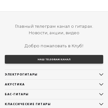
Главный телеграм канал о гитарах.
Новости, акции, видео
Добро пожаловать в Клуб!
НАШ TELEGRAM КАНАЛ
ЭЛЕКТРОГИТАРЫ
Все электрогитары
АКУСТИКА
Stratocaster
Все акустические гитары
Telecaster
БАС-ГИТАРЫ
Дредноуты
Les Paul
Все бас-гитары
Фолки (ОМ, 000, 00)
КЛАССИЧЕСКИЕ ГИТАРЫ
Оригинальная
Jazz Bass