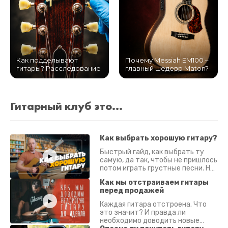
Как подделывают
Почему Messiah EM100 –
гитары? Расследование
главный шедевр Maton?
Гитарный клуб это...
Как выбрать хорошую гитару?
Быстрый гайд, как выбрать ту
самую, да так, чтобы не пришлось
потом играть грустные песни. На
что смотреть? Что проверять?
Как мы отстраиваем гитары
перед продажей
Каждая гитара отстроена. Что
это значит? И правда ли
необходимо доводить новые