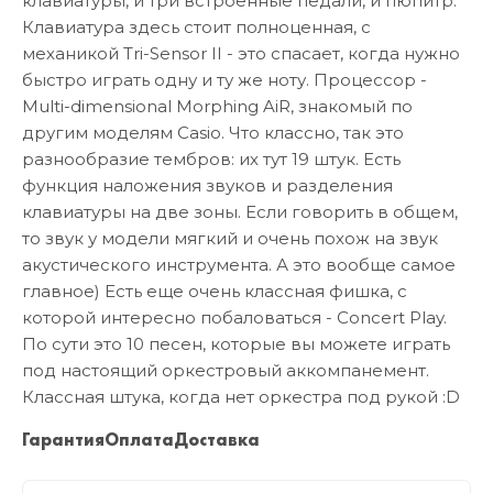
клавиатуры, и три встроенные педали, и пюпитр.
Клавиатура здесь стоит полноценная, с
механикой Tri-Sensor II - это спасает, когда нужно
быстро играть одну и ту же ноту. Процессор -
Multi-dimensional Morphing AiR, знакомый по
другим моделям Casio. Что классно, так это
разнообразие тембров: их тут 19 штук. Есть
функция наложения звуков и разделения
клавиатуры на две зоны. Если говорить в общем,
то звук у модели мягкий и очень похож на звук
акустического инструмента. А это вообще самое
главное) Есть еще очень классная фишка, с
которой интересно побаловаться - Concert Play.
По сути это 10 песен, которые вы можете играть
под настоящий оркестровый аккомпанемент.
Классная штука, когда нет оркестра под рукой :D
Гарантия
Оплата
Доставка