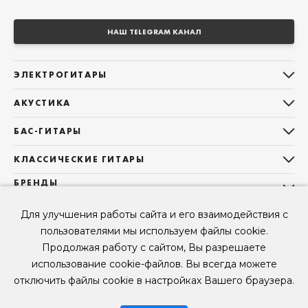
НАШ TELEGRAM КАНАЛ
ЭЛЕКТРОГИТАРЫ
Все электрогитары
АКУСТИКА
Stratocaster
Все акустические гитары
Telecaster
БАС-ГИТАРЫ
Дредноуты
Les Paul
Все бас-гитары
Фолки (ОМ, 000, 00)
КЛАССИЧЕСКИЕ ГИТАРЫ
Оригинальная
Jazz Bass
Гранд Аудиториум
Все классические гитары
БРЕНДЫ
Superstrat
Precision Bass
Maton
Тревел, Компактный корпус
3/4
О НАС
Б/У, уцененные гитары
Оригинальная форма
Для улучшения работы сайта и его взаимодействия с
Sigma Guitars
Б/У, уцененные гитары
Б/У, уцененные гитары
Контакты
Короткомензурные
пользователями мы используем файлы cookie.
Enya Guitars
Мы в Telegram
Б/У, уцененные гитары
Продолжая работу с сайтом, Вы разрешаете
Fender
Мы в ВК
использование cookie-файлов. Вы всегда можете
Gibson
Мы в YouTube
отключить файлы cookie в настройках Вашего браузера.
© 2026
ООО "КЛУБ ГИТАР" ИНН 9715463081, ОГРН 1237700694230
Мы в RUTUBE