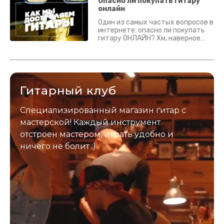
гитары? Если кратко - да.
Опасно ли покупать гитару
Подробно - в видео :)
онлайн
Один из самых частых вопросов в
интернете: опасно ли покупать
гитару ОНЛАЙН? Хм, наверное
да? Но не для вас :) Каждый
инструмент надежно упакован и
застрахован. Случись что -
отправим новый.
Гитарный клуб
Специализированный магазин гитар с
мастерской! Каждый инструмент
отстроен мастером, играть удобно и
ничего не болит :)