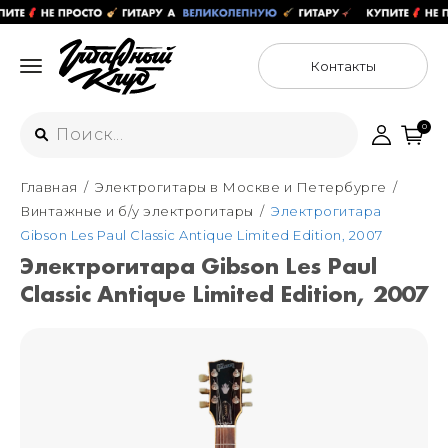
Контакты
0
Главная
Электрогитары в Москве и Петербурге
Интернет-магазин
Винтажные и б/у электрогитары
Электрогитара
+7 (925) 125-54-44
Gibson Les Paul Classic Antique Limited Edition, 2007
Москва
Электрогитара Gibson Les Paul
+7 (925) 176-55-65
Classic Antique Limited Edition, 2007
Санкт-Петербург
ул. Большая Новодмитровская 36с15,
"ФЛАКОН"
+7 (929) 179-15-49
ул. Гороховая 49Б, "SENO"
Мастерские
Москва
+7 (925) 879-85-35
Санкт-Петербург
+7 (999) 213-51-93