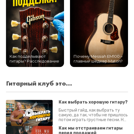
Как подделывают
Почему Messiah EM100 –
гитары? Расследование
главный шедевр Maton?
Гитарный клуб это...
Как выбрать хорошую гитару?
Быстрый гайд, как выбрать ту
самую, да так, чтобы не пришлось
потом играть грустные песни. На
что смотреть? Что проверять?
Как мы отстраиваем гитары
перед продажей