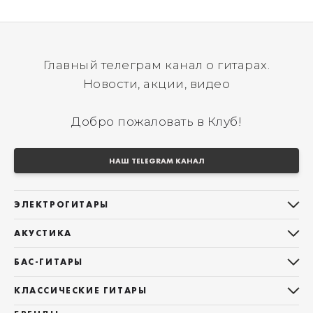
Главный телеграм канал о гитарах.
Новости, акции, видео
Добро пожаловать в Клуб!
НАШ TELEGRAM КАНАЛ
ЭЛЕКТРОГИТАРЫ
Все электрогитары
АКУСТИКА
Stratocaster
Все акустические гитары
Telecaster
БАС-ГИТАРЫ
Дредноуты
Les Paul
Все бас-гитары
Фолки (ОМ, 000, 00)
КЛАССИЧЕСКИЕ ГИТАРЫ
Оригинальная
Jazz Bass
Гранд Аудиториум
Все классические гитары