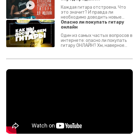
Каждая гитара отстроена. Что
это значит? И правда ли
необходимо доводить новые
гитары? Если кратко - да.
Опасно ли покупать гитару
Подробно - в видео :)
онлайн
Один из самых частых вопросов в
интернете: опасно ли покупать
гитару ОНЛАЙН? Хм, наверное
да? Но не для вас :) Каждый
инструмент надежно упакован и
застрахован. Случись что -
отправим новый.