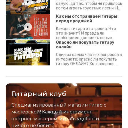
самую, да так, чтобы не пришлось
потом играть грустные песни. На
что смотреть? Что проверять?
Как мы отстраиваем гитары
перед продажей
Каждая гитара отстроена. Что
это значит? И правда ли
необходимо доводить новые
гитары? Если кратко - да.
Опасно ли покупать гитару
Подробно - в видео :)
онлайн
Один из самых частых вопросов в
интернете: опасно ли покупать
гитару ОНЛАЙН? Хм, наверное
да? Но не для вас :) Каждый
инструмент надежно упакован и
застрахован. Случись что -
отправим новый.
Гитарный клуб
Специализированный магазин гитар с
мастерской! Каждый инструмент
отстроен мастером, играть удобно и
ничего не болит :)