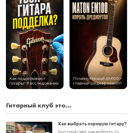
Как подделывают
Почему Messiah EM100 –
гитары? Расследование
главный шедевр Maton?
Гитарный клуб это...
Как выбрать хорошую гитару?
Быстрый гайд, как выбрать ту