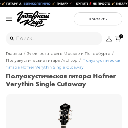
Контакты
0
Главная
Электрогитары в Москве и Петербурге
Интернет-магазин
Полуакустические гитары Archtop
Полуакустическая
+7 (925) 125-54-44
гитара Hofner Verythin Single Cutaway
Москва
Полуакустическая гитара Hofner
+7 (925) 176-55-65
Verythin Single Cutaway
Санкт-Петербург
ул. Большая Новодмитровская 36с15,
"ФЛАКОН"
+7 (929) 179-15-49
ул. Гороховая 49Б, "SENO"
Мастерские
Москва
+7 (925) 879-85-35
Санкт-Петербург
+7 (999) 213-51-93