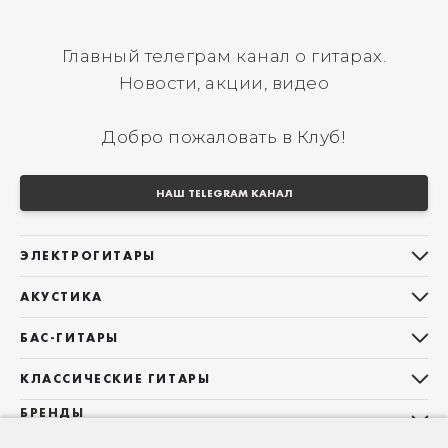
Главный телеграм канал о гитарах.
Новости, акции, видео
Добро пожаловать в Клуб!
НАШ TELEGRAM КАНАЛ
ЭЛЕКТРОГИТАРЫ
Все электрогитары
АКУСТИКА
Stratocaster
Все акустические гитары
Telecaster
БАС-ГИТАРЫ
Дредноуты
Les Paul
Все бас-гитары
Фолки (ОМ, 000, 00)
КЛАССИЧЕСКИЕ ГИТАРЫ
Оригинальная
Jazz Bass
Гранд Аудиториум
Все классические гитары
БРЕНДЫ
Superstrat
Precision Bass
Maton
Тревел, Компактный корпус
3/4
О НАС
Б/У, уцененные гитары
Оригинальная форма