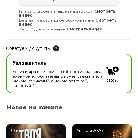
Гитара отстроена в нашей мастерской.
Смотреть
видео
Бесплатное сервисное обслуживание.
Смотреть
видео
7 или 14 дней на возврат.
Смотреть видео
Советуем докупить
Увлажнитель для музыкальных инструментов
Увлажнитель
В наличии
Если гитара из массива (либо топ из массива),
то зимой ей обязательно нужен увлажнитель.
3300 р.
Можно комнатный, а можно вот такой,
гитарный :)
Новое на канале
30 июля 2026
24 июля 2026