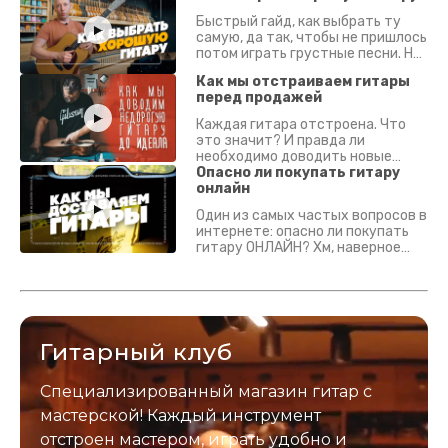
Быстрый гайд, как выбрать ту
самую, да так, чтобы не пришлось
потом играть грустные песни. На
что смотреть? Что проверять?
Как мы отстраиваем гитары
перед продажей
Каждая гитара отстроена. Что
это значит? И правда ли
необходимо доводить новые
гитары? Если кратко - да.
Опасно ли покупать гитару
Подробно - в видео :)
онлайн
Один из самых частых вопросов в
интернете: опасно ли покупать
гитару ОНЛАЙН? Хм, наверное
да? Но не для вас :) Каждый
инструмент надежно упакован и
застрахован. Случись что -
отправим новый.
Гитарный клуб
Специализированный магазин гитар с
мастерской! Каждый инструмент
отстроен мастером, играть удобно и