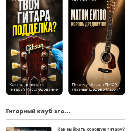
Как подделывают
Почему Messiah EM100 –
гитары? Расследование
главный шедевр Maton?
Гитарный клуб это...
Как выбрать хорошую гитару?