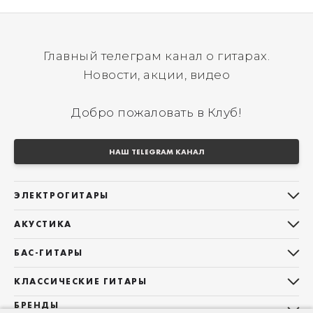
Главный телеграм канал о гитарах.
Новости, акции, видео
Добро пожаловать в Клуб!
НАШ TELEGRAM КАНАЛ
ЭЛЕКТРОГИТАРЫ
Все электрогитары
АКУСТИКА
Stratocaster
Все акустические гитары
Telecaster
БАС-ГИТАРЫ
Дредноуты
Les Paul
Все бас-гитары
Фолки (ОМ, 000, 00)
КЛАССИЧЕСКИЕ ГИТАРЫ
Оригинальная
Jazz Bass
Гранд Аудиториум
Все классические гитары
БРЕНДЫ
Superstrat
Precision Bass