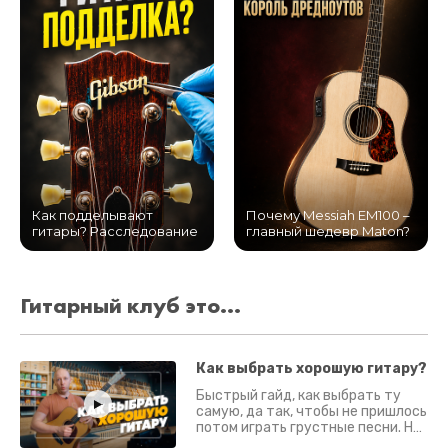
Как подделывают
Почему Messiah EM100 –
гитары? Расследование
главный шедевр Maton?
Гитарный клуб это...
Как выбрать хорошую гитару?
Быстрый гайд, как выбрать ту
самую, да так, чтобы не пришлось
потом играть грустные песни. На
что смотреть? Что проверять?