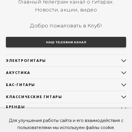
Главный телеграм канал о гитарах.
Новости, акции, видео
Добро пожаловать в Клуб!
НАШ TELEGRAM КАНАЛ
ЭЛЕКТРОГИТАРЫ
Все электрогитары
АКУСТИКА
Stratocaster
Все акустические гитары
Telecaster
БАС-ГИТАРЫ
Дредноуты
Les Paul
Все бас-гитары
Фолки (ОМ, 000, 00)
КЛАССИЧЕСКИЕ ГИТАРЫ
Оригинальная
Jazz Bass
Гранд Аудиториум
Все классические гитары
БРЕНДЫ
Superstrat
Precision Bass
Maton
Тревел, Компактный корпус
3/4
О НАС
Б/У, уцененные гитары
Оригинальная форма
Для улучшения работы сайта и его взаимодействия с
Sigma Guitars
Б/У, уцененные гитары
Б/У, уцененные гитары
Контакты
Короткомензурные
пользователями мы используем файлы cookie.
Enya Guitars