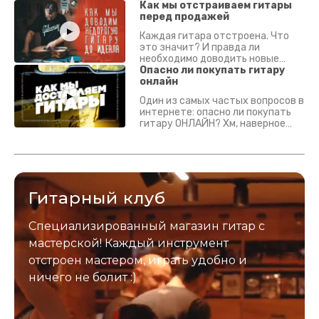
Как мы отстраиваем гитары
перед продажей
Каждая гитара отстроена. Что
это значит? И правда ли
необходимо доводить новые
гитары? Если кратко - да.
Опасно ли покупать гитару
Подробно - в видео :)
онлайн
Один из самых частых вопросов в
интернете: опасно ли покупать
гитару ОНЛАЙН? Хм, наверное
да? Но не для вас :) Каждый
инструмент надежно упакован и
застрахован. Случись что -
отправим новый.
Гитарный клуб
Специализированный магазин гитар с
мастерской! Каждый инструмент
отстроен мастером, играть удобно и
ничего не болит :)