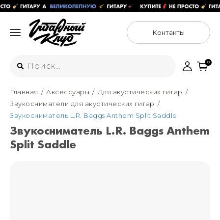
Контакты
0
Главная
Аксессуары
Для акустических гитар
Интернет-магазин
Звукосниматели для акустических гитар
+7 (925) 125-54-44
Звукосниматель L.R. Baggs Anthem Split Saddle
Москва
Звукосниматель L.R. Baggs Anthem
+7 (925) 176-55-65
Split Saddle
Санкт-Петербург
ул. Большая Новодмитровская 36с15,
"ФЛАКОН"
+7 (929) 179-15-49
ул. Гороховая 49Б, "SENO"
Мастерские
Москва
+7 (925) 879-85-35
Санкт-Петербург
+7 (999) 213-51-93