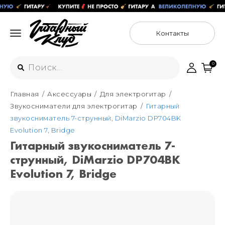
Контакты
0
Главная
Аксессуары
Для электрогитар
Интернет-магазин
Звукосниматели для электрогитар
Гитарный
+7 (925) 125-54-44
звукосниматель 7-струнный, DiMarzio DP704BK
Москва
Evolution 7, Bridge
+7 (925) 176-55-65
Гитарный звукосниматель 7-
Санкт-Петербург
ул. Большая Новодмитровская 36с15,
струнный, DiMarzio DP704BK
"ФЛАКОН"
+7 (929) 179-15-49
Evolution 7, Bridge
ул. Гороховая 49Б, "SENO"
Мастерские
Москва
+7 (925) 879-85-35
Санкт-Петербург
+7 (999) 213-51-93