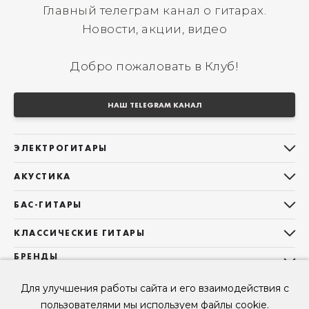
Главный телеграм канал о гитарах.
Новости, акции, видео
Добро пожаловать в Клуб!
НАШ TELEGRAM КАНАЛ
ЭЛЕКТРОГИТАРЫ
Все электрогитары
АКУСТИКА
Stratocaster
Все акустические гитары
Telecaster
БАС-ГИТАРЫ
Дредноуты
Les Paul
Все бас-гитары
Фолки (ОМ, 000, 00)
КЛАССИЧЕСКИЕ ГИТАРЫ
Оригинальная
Jazz Bass
Гранд Аудиториум
Все классические гитары
БРЕНДЫ
Superstrat
Precision Bass
Maton
Тревел, Компактный корпус
3/4
О НАС
Б/У, уцененные гитары
Оригинальная форма
Для улучшения работы сайта и его взаимодействия с
Sigma Guitars
Б/У, уцененные гитары
Б/У, уцененные гитары
Контакты
Короткомензурные
пользователями мы используем файлы cookie.
Enya Guitars