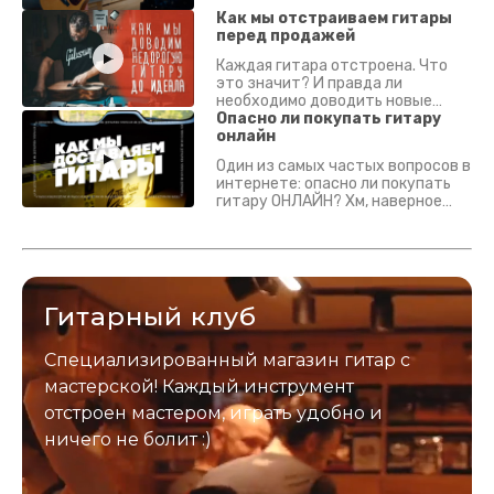
что смотреть? Что проверять?
Как мы отстраиваем гитары
перед продажей
Каждая гитара отстроена. Что
это значит? И правда ли
необходимо доводить новые
гитары? Если кратко - да.
Опасно ли покупать гитару
Подробно - в видео :)
онлайн
Один из самых частых вопросов в
интернете: опасно ли покупать
гитару ОНЛАЙН? Хм, наверное
да? Но не для вас :) Каждый
инструмент надежно упакован и
застрахован. Случись что -
отправим новый.
Гитарный клуб
Специализированный магазин гитар с
мастерской! Каждый инструмент
отстроен мастером, играть удобно и
ничего не болит :)