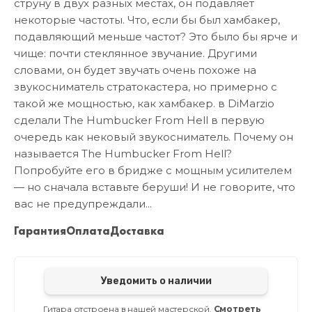
струну в двух разных местах, он подавляет
некоторые частоты. Что, если бы был хамбакер,
подавляющий меньше частот? Это было бы ярче и
чище: почти стеклянное звучание. Другими
словами, он будет звучать очень похоже на
звукосниматель стратокастера, но примерно с
такой же мощностью, как хамбакер. в DiMarzio
сделали The Humbucker From Hell в первую
очередь как нековый звукосниматель. Почему он
называется The Humbucker From Hell?
Попробуйте его в бридже с мощным усилителем
— но сначала вставьте беруши! И не говорите, что
вас не предупреждали...
Гарантия
Оплата
Доставка
Уведомить о наличии
Гитара отстроена в нашей мастерской.
Смотреть