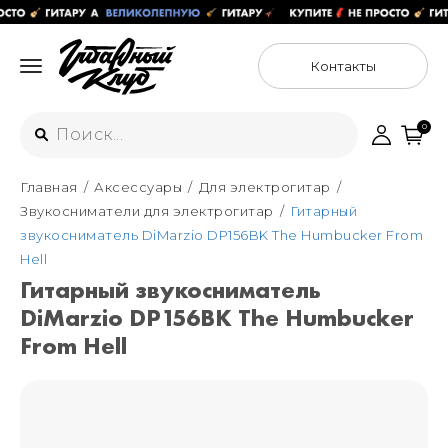
Контакты
0
Главная
Аксессуары
Для электрогитар
Интернет-магазин
Звукосниматели для электрогитар
Гитарный
+7 (925) 125-54-44
звукосниматель DiMarzio DP156BK The Humbucker From
Москва
Hell
+7 (925) 176-55-65
Гитарный звукосниматель
Санкт-Петербург
ул. Большая Новодмитровская 36с15,
DiMarzio DP156BK The Humbucker
"ФЛАКОН"
+7 (929) 179-15-49
From Hell
ул. Гороховая 49Б, "SENO"
Мастерские
Москва
+7 (925) 879-85-35
Санкт-Петербург
+7 (999) 213-51-93