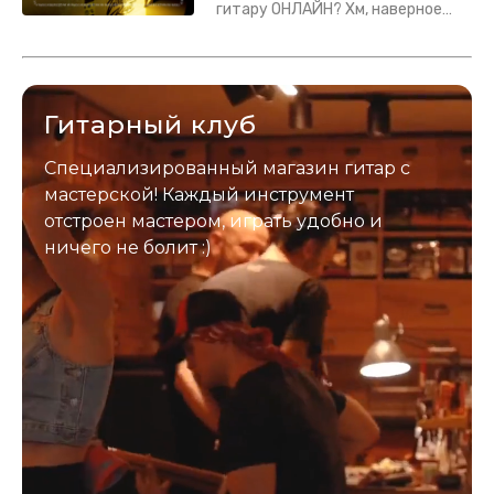
гитару ОНЛАЙН? Хм, наверное
да? Но не для вас :) Каждый
инструмент надежно упакован и
застрахован. Случись что -
отправим новый.
Гитарный клуб
Специализированный магазин гитар с
мастерской! Каждый инструмент
отстроен мастером, играть удобно и
ничего не болит :)