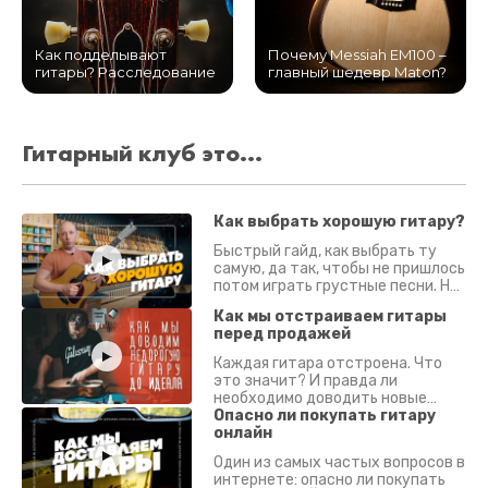
Как подделывают
Почему Messiah EM100 –
гитары? Расследование
главный шедевр Maton?
Гитарный клуб это...
Как выбрать хорошую гитару?
Быстрый гайд, как выбрать ту
самую, да так, чтобы не пришлось
потом играть грустные песни. На
что смотреть? Что проверять?
Как мы отстраиваем гитары
перед продажей
Каждая гитара отстроена. Что
это значит? И правда ли
необходимо доводить новые
гитары? Если кратко - да.
Опасно ли покупать гитару
Подробно - в видео :)
онлайн
Один из самых частых вопросов в
интернете: опасно ли покупать