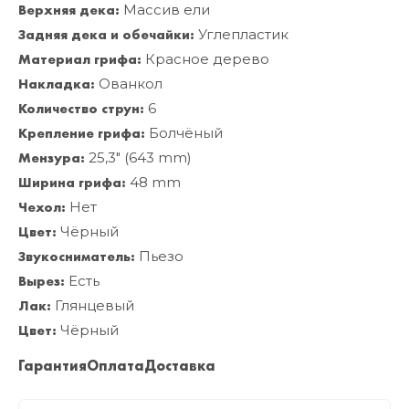
Верхняя дека:
Массив ели
Задняя дека и обечайки:
Углепластик
Материал грифа:
Красное дерево
Накладка:
Ованкол
Количество струн:
6
Крепление грифа:
Болчёный
Мензура:
25,3" (643 mm)
Ширина грифа:
48 mm
Чехол:
Нет
Цвет:
Чёрный
Звукосниматель:
Пьезо
Вырез:
Есть
Лак:
Глянцевый
Цвет:
Чёрный
Гарантия
Оплата
Доставка