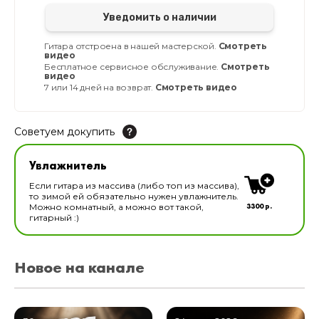
Уведомить о наличии
Гитара отстроена в нашей мастерской.
Смотреть
видео
Бесплатное сервисное обслуживание.
Смотреть
видео
7 или 14 дней на возврат.
Смотреть видео
Советуем докупить
Увлажнитель для музыкальных инструментов
Увлажнитель
В наличии
Если гитара из массива (либо топ из массива),
то зимой ей обязательно нужен увлажнитель.
3300 р.
Можно комнатный, а можно вот такой,
гитарный :)
Новое на канале