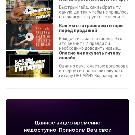
Быстрый гайд, как выбрать ту
самую, да так, чтобы не пришлось
потом играть грустные песни. На
что смотреть? Что проверять?
Как мы отстраиваем гитары
перед продажей
Каждая гитара отстроена. Что
это значит? И правда ли
необходимо доводить новые
гитары? Если кратко - да.
Опасно ли покупать гитару
Подробно - в видео :)
онлайн
Один из самых частых вопросов в
интернете: опасно ли покупать
гитару ОНЛАЙН? Хм, наверное
да? Но не для вас :) Каждый
инструмент надежно упакован и
застрахован. Случись что -
отправим новый.