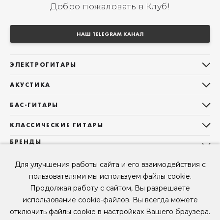
Добро пожаловать в Клуб!
НАШ TELEGRAM КАНАЛ
ЭЛЕКТРОГИТАРЫ
Все электрогитары
АКУСТИКА
Stratocaster
Все акустические гитары
Telecaster
БАС-ГИТАРЫ
Дредноуты
Les Paul
Все бас-гитары
Фолки (ОМ, 000, 00)
КЛАССИЧЕСКИЕ ГИТАРЫ
Оригинальная
Jazz Bass
Гранд Аудиториум
Все классические гитары
БРЕНДЫ
Superstrat
Precision Bass
Maton
Тревел, Компактный корпус
3/4
О НАС
Б/У, уцененные гитары
Оригинальная форма
Sigma Guitars
Для улучшения работы сайта и его взаимодействия с
Б/У, уцененные гитары
Б/У, уцененные гитары
Контакты
Короткомензурные
пользователями мы используем файлы cookie.
Enya Guitars
Мы в Telegram
Б/У, уцененные гитары
Продолжая работу с сайтом, Вы разрешаете
Fender
Мы в ВК
использование cookie-файлов. Вы всегда можете
Gibson
Мы в YouTube
отключить файлы cookie в настройках Вашего браузера.
© 2026
ООО "КЛУБ ГИТАР" ИНН 9715463081, ОГРН 1237700694230