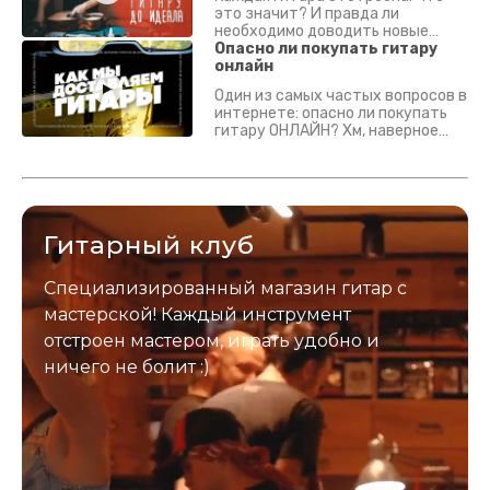
это значит? И правда ли
необходимо доводить новые
гитары? Если кратко - да.
Опасно ли покупать гитару
Подробно - в видео :)
онлайн
Один из самых частых вопросов в
интернете: опасно ли покупать
гитару ОНЛАЙН? Хм, наверное
да? Но не для вас :) Каждый
инструмент надежно упакован и
застрахован. Случись что -
отправим новый.
Гитарный клуб
Специализированный магазин гитар с
мастерской! Каждый инструмент
отстроен мастером, играть удобно и
ничего не болит :)