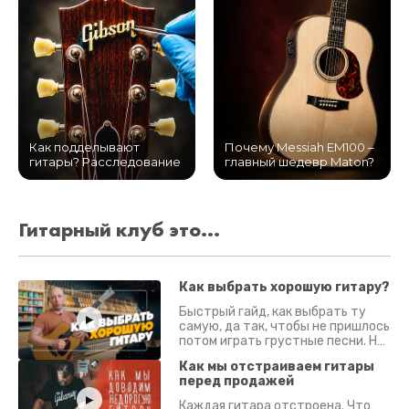
Как подделывают
Почему Messiah EM100 –
гитары? Расследование
главный шедевр Maton?
Гитарный клуб это...
Как выбрать хорошую гитару?
Быстрый гайд, как выбрать ту
самую, да так, чтобы не пришлось
потом играть грустные песни. На
что смотреть? Что проверять?
Как мы отстраиваем гитары
перед продажей
Каждая гитара отстроена. Что