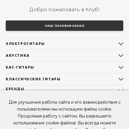
Добро пожаловать в Клуб!
НАШ TELEGRAM КАНАЛ
ЭЛЕКТРОГИТАРЫ
Все электрогитары
АКУСТИКА
Stratocaster
Все акустические гитары
Telecaster
БАС-ГИТАРЫ
Дредноуты
Les Paul
Все бас-гитары
Фолки (ОМ, 000, 00)
КЛАССИЧЕСКИЕ ГИТАРЫ
Оригинальная
Jazz Bass
Гранд Аудиториум
Все классические гитары
БРЕНДЫ
Superstrat
Precision Bass
Maton
Тревел, Компактный корпус
3/4
О НАС
Б/У, уцененные гитары
Оригинальная форма
Для улучшения работы сайта и его взаимодействия с
Sigma Guitars
Б/У, уцененные гитары
Б/У, уцененные гитары
Контакты
Короткомензурные
пользователями мы используем файлы cookie.
Enya Guitars
Мы в Telegram
Б/У, уцененные гитары
Продолжая работу с сайтом, Вы разрешаете
Fender
Мы в ВК
использование cookie-файлов. Вы всегда можете
Gibson