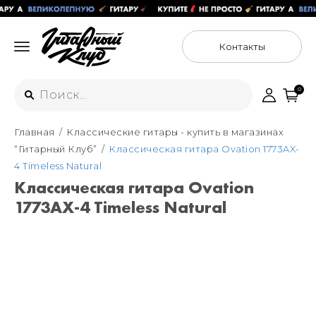
Контакты
0
Главная
Классические гитары - купить в магазинах
Интернет-магазин
“Гитарный Клуб”
Классическая гитара Ovation 1773AX-
+7 (925) 125-54-44
4 Timeless Natural
Москва
Классическая гитара Ovation
+7 (925) 176-55-65
1773AX-4 Timeless Natural
Санкт-Петербург
ул. Большая Новодмитровская 36с15,
"ФЛАКОН"
+7 (929) 179-15-49
ул. Гороховая 49Б, "SENO"
Мастерские
Москва
+7 (925) 879-85-35
Санкт-Петербург
+7 (999) 213-51-93