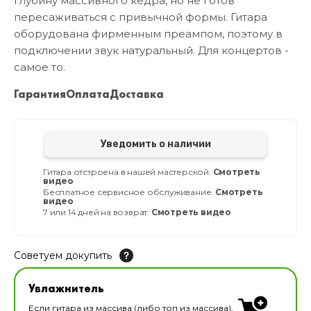
глубину массивного кедра, но не готов
пересаживаться с привычной формы. Гитара
оборудована фирменным преампом, поэтому в
подключении звук натуральный. Для концертов -
самое то.
Гарантия
Оплата
Доставка
Уведомить о наличии
Гитара отстроена в нашей мастерской.
Смотреть
видео
Бесплатное сервисное обслуживание.
Смотреть
видео
7 или 14 дней на возврат.
Смотреть видео
Советуем докупить
Увлажнитель для музыкальных инструментов
Увлажнитель
В наличии
Если гитара из массива (либо топ из массива),