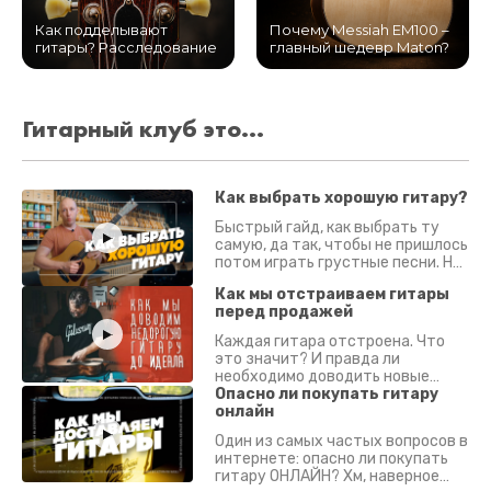
Как подделывают
Почему Messiah EM100 –
гитары? Расследование
главный шедевр Maton?
Гитарный клуб это...
Как выбрать хорошую гитару?
Быстрый гайд, как выбрать ту
самую, да так, чтобы не пришлось
потом играть грустные песни. На
что смотреть? Что проверять?
Как мы отстраиваем гитары
перед продажей
Каждая гитара отстроена. Что
это значит? И правда ли
необходимо доводить новые
гитары? Если кратко - да.
Опасно ли покупать гитару
Подробно - в видео :)
онлайн
Один из самых частых вопросов в
интернете: опасно ли покупать
гитару ОНЛАЙН? Хм, наверное