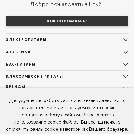
Добро пожаловать в Клуб!
НАШ TELEGRAM КАНАЛ
ЭЛЕКТРОГИТАРЫ
Все электрогитары
АКУСТИКА
Stratocaster
Все акустические гитары
Telecaster
БАС-ГИТАРЫ
Дредноуты
Les Paul
Все бас-гитары
Фолки (ОМ, 000, 00)
КЛАССИЧЕСКИЕ ГИТАРЫ
Оригинальная
Jazz Bass
Гранд Аудиториум
Все классические гитары
БРЕНДЫ
Superstrat
Precision Bass
Maton
Тревел, Компактный корпус
3/4
О НАС
Б/У, уцененные гитары
Оригинальная форма
Sigma Guitars
Для улучшения работы сайта и его взаимодействия с
Б/У, уцененные гитары
Б/У, уцененные гитары
Контакты
Короткомензурные
пользователями мы используем файлы cookie.
Enya Guitars
Мы в Telegram
Б/У, уцененные гитары
Продолжая работу с сайтом, Вы разрешаете
Fender
Мы в ВК
использование cookie-файлов. Вы всегда можете
Gibson
Мы в YouTube
отключить файлы cookie в настройках Вашего браузера.
© 2026
ООО "КЛУБ ГИТАР" ИНН 9715463081, ОГРН 1237700694230